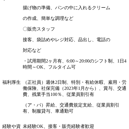
揚げ物の準備、パンの中に入れるクリーム
の作成、簡単な調理など
〇販売スタッフ
接客、袋詰めやレジ対応、品出し、電話の
対応など
・試用期間
2
ヶ月有、
6:00
～
20:00
のシフト制、
1
日
4
時間～
OK
、フルタイム可
福利厚生
（正社員）週休
2
日制、特別・有給休暇、雇用・労
働保険、社保完備（
2023
年
1
月から）、賞与、交通
費、残業手当
100
％、従業員割引有
（ア・パ）昇給、交通費規定支給、従業員割引
有、制服貸与、車通勤可
経験や資
未経験
OK
、接客・販売経験者歓迎