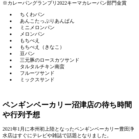
※
カレーパングランプリ
2022
キーマカレーパン部門金賞
ちくわパン
あんこたっぷりあんぱん
ミニメロンパン
メロンパン
もちべえ
もちべえ（きなこ）
豆パン
三元豚のロースカツサンド
タルタルチキン南蛮
フルーツサンド
ミックスサンド
ペンギンベーカリー沼津店の待ち時間
や行列予想
2021
年
1
月に本州初上陸となったペンギンベーカリー豊田浄
水店はすぐにテレビや雑誌で話題となりました。