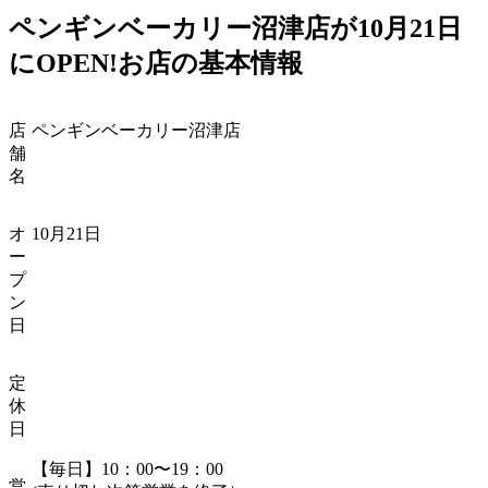
ペンギンベーカリー沼津店が
10
月21日
に
OPEN!
お店の基本情報
店
ペンギンベーカリー沼津店
舗
名
オ
10
月21日
ー
プ
ン
日
定
休
日
【毎日】10：00〜19：00
営