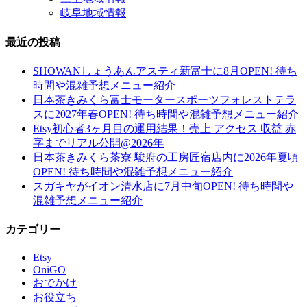
岐阜地域情報
最近の投稿
SHOWANしょうあんアスティ新富士に8月OPEN! 待ち
時間や混雑予想メニュー紹介
日本茶きみくら富士モータースポーツフォレストテラ
スに2027年春OPEN! 待ち時間や混雑予想メニュー紹介
Etsy初心者3ヶ月目の運用結果！売上 アクセス 収益 赤
字までリアル公開@2026年
日本茶きみくら茶寮 駿府の工房匠宿店内に2026年夏頃
OPEN! 待ち時間や混雑予想メニュー紹介
スガキヤがイオン清水店に7月中旬OPEN! 待ち時間や
混雑予想メニュー紹介
カテゴリー
Etsy
OniGO
おでかけ
お役立ち