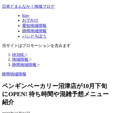
日本どまんなか！地域ブログ
Etsy
おでかけ
愛知地域情報
静岡地域情報
パンどろぼう
当サイトはプロモーションを含みます
HOME
>
地域情報
>
静岡地域情報
>
静岡地域情報
ペンギンベーカリー沼津店が10月下旬
にOPEN! 待ち時間や混雑予想メニュー
紹介