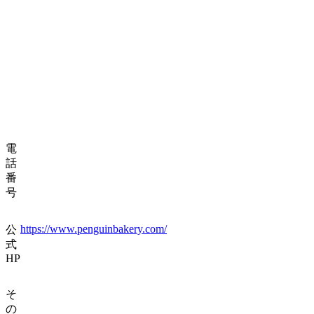
電
話
番
号
https://www.penguinbakery.com/
公
式
HP
そ
の