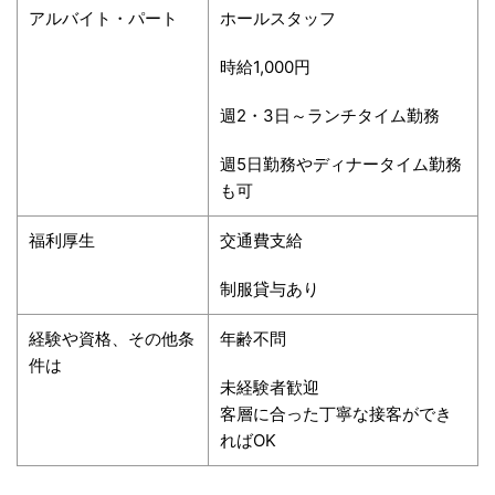
アルバイト・パート
ホールスタッフ
時給
1,000
円
週
2
・
3
日～ランチタイム勤務
週
5
日勤務やディナータイム勤務
も可
福利厚生
交通費支給
制服貸与あり
経験や資格、その他条
年齢不問
件は
未経験者歓迎
客層に合った丁寧な接客ができ
れば
OK