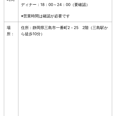
ディナー：
18
：
00
～
24
：
00
（要確認）
※
営業時間は確認が必要です
場
住所：静岡県三島市一番町
2
－
25
2
階（三島駅か
所：
ら徒歩
10
分）