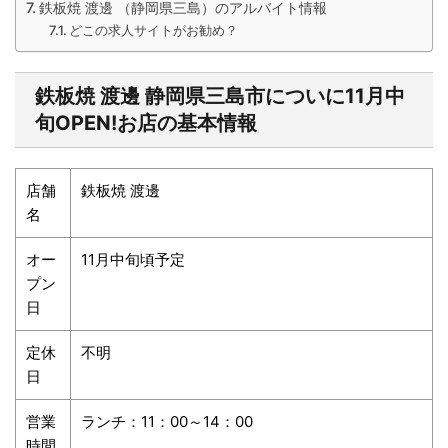
鉄板焼 渡邊 （静岡県三島）のアルバイト情報
どこの求人サイトがお勧め？
鉄板焼
渡邊
静岡県三島市についに
11
月中
旬
OPEN!
お店の基本情報
店舗
鉄板焼
渡邊
名
オー
11
月中旬頃予定
プン
日
定休
不明
日
営業
ランチ：
11
：
00
～
14
：
00
時間