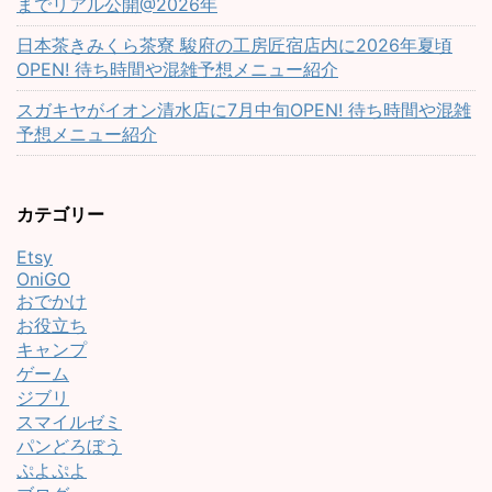
までリアル公開@2026年
日本茶きみくら茶寮 駿府の工房匠宿店内に2026年夏頃
OPEN! 待ち時間や混雑予想メニュー紹介
スガキヤがイオン清水店に7月中旬OPEN! 待ち時間や混雑
予想メニュー紹介
カテゴリー
Etsy
OniGO
おでかけ
お役立ち
キャンプ
ゲーム
ジブリ
スマイルゼミ
パンどろぼう
ぷよぷよ