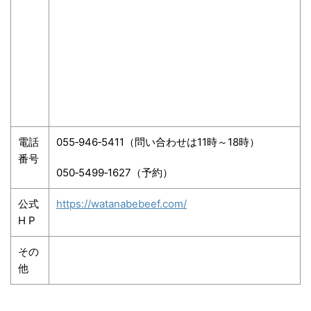
電話
055‐946‐5411
（問い合わせは
11
時～
18
時）
番号
050‐5499‐1627
（予約）
公式
https://watanabebeef.com/
H P
その
他