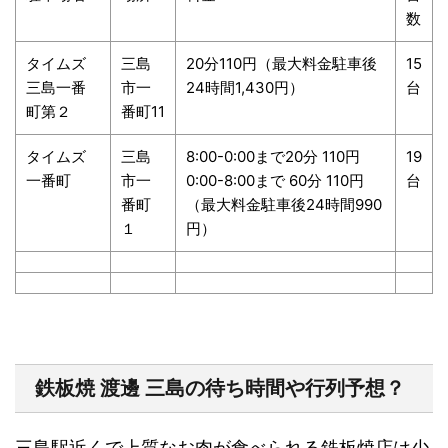
数
タイムズ
三島
20
分
110
円（最大料金駐車後
15
三島一番
市一
24
時間
1,430
円）
台
町第２
番町
11
タイムズ
三島
8:00-0:00
まで
20
分
110
円
19
一番町
市一
0:00-8:00
まで
60
分
110
円
台
番町
（最大料金駐車後
24
時間
990
１
円）
鉄板焼
渡邊
三島の待ち時間や行列予想？
三島駅近くで上質なお肉が食べられる鉄板焼店は少