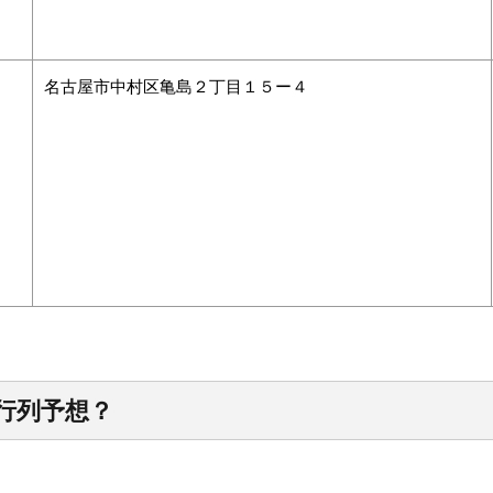
名古屋市中村区亀島２丁目１５ー４
行列予想？
。