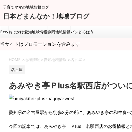
子育てママの地域情報ログ
日本どまんなか！地域ブログ
Etsy
おでかけ
愛知地域情報
静岡地域情報
パンどろぼう
当サイトはプロモーションを含みます
HOME
>
地域情報
>
愛知地域情報
>
名古屋
>
名古屋
あみやき亭Ｐlus名駅西店がつい
愛知県の名古屋駅から徒歩3分の所に、あみやき亭の和牛食べ
今回の記事では、あみやき亭 Ｐlus 名駅西店のお得情報