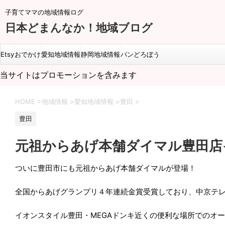
子育てママの地域情報ログ
日本どまんなか！地域ブログ
Etsy
おでかけ
愛知地域情報
静岡地域情報
パンどろぼう
当サイトはプロモーションを含みます
HOME
>
地域情報
>
愛知地域情報
>
豊田
>
豊田
元祖からあげ本舗ダイマル豊田店イ
ついに豊田市にも元祖からあげ本舗ダイマルが登場！
全国からあげグランプリ４年連続金賞受賞しており、
中京テ
イオンスタイル豊田・MEGAドンキ近くの便利な場所でのオ