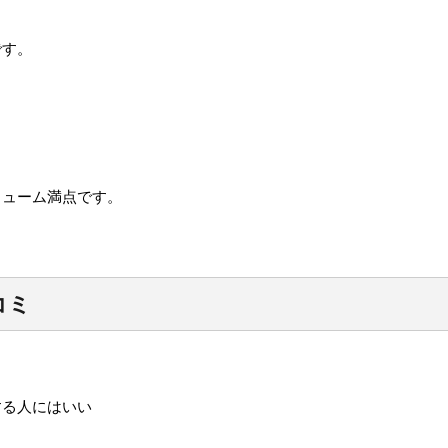
です。
。
リューム満点です。
コミ
する人にはいい