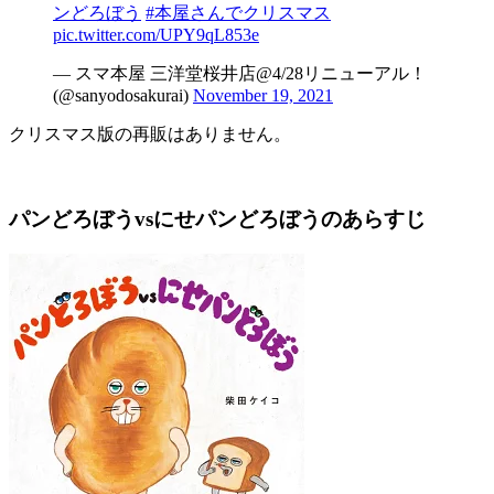
ンどろぼう
#本屋さんでクリスマス
pic.twitter.com/UPY9qL853e
— スマ本屋 三洋堂桜井店@4/28リニューアル！
(@sanyodosakurai)
November 19, 2021
クリスマス版の再販はありません。
パンどろぼうvsにせパンどろぼうのあらすじ