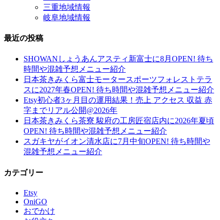
三重地域情報
岐阜地域情報
最近の投稿
SHOWANしょうあんアスティ新富士に8月OPEN! 待ち
時間や混雑予想メニュー紹介
日本茶きみくら富士モータースポーツフォレストテラ
スに2027年春OPEN! 待ち時間や混雑予想メニュー紹介
Etsy初心者3ヶ月目の運用結果！売上 アクセス 収益 赤
字までリアル公開@2026年
日本茶きみくら茶寮 駿府の工房匠宿店内に2026年夏頃
OPEN! 待ち時間や混雑予想メニュー紹介
スガキヤがイオン清水店に7月中旬OPEN! 待ち時間や
混雑予想メニュー紹介
カテゴリー
Etsy
OniGO
おでかけ