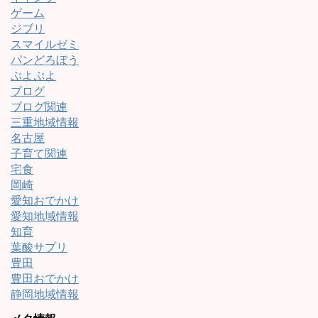
ゲーム
ジブリ
スマイルゼミ
パンどろぼう
ぷよぷよ
ブログ
ブログ関連
三重地域情報
名古屋
子育て関連
宅食
岡崎
愛知おでかけ
愛知地域情報
知育
葉酸サプリ
豊田
豊田おでかけ
静岡地域情報