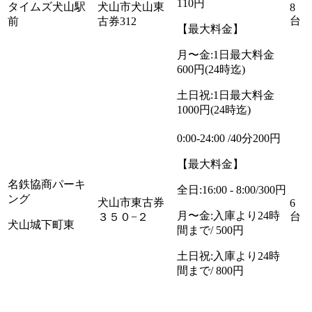
110円
タイムズ犬山駅
犬山市犬山東
8
台
前
古券312
【最大料金】
月〜金:1日最大料金
600円(24時迄)
土日祝:1日最大料金
1000円(24時迄)
0:00-24:00 /40分200円
【最大料金】
名鉄協商パーキ
全日:16:00 - 8:00/300円
ング
犬山市東古券
6
月〜金:入庫より24時
台
３５０−２
犬山城下町東
間まで/ 500円
土日祝:入庫より24時
間まで/ 800円