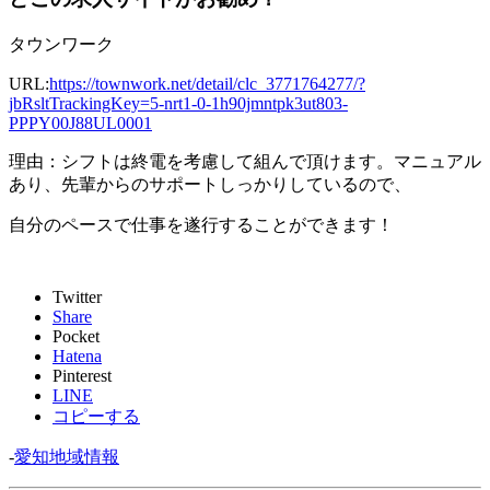
タウンワーク
URL:
https://townwork.net/detail/clc_3771764277/?
jbRsltTrackingKey=5-nrt1-0-1h90jmntpk3ut803-
PPPY00J88UL0001
理由：シフトは終電を考慮して組んで頂けます。マニュアル
あり、先輩からのサポートしっかりしているので、
自分のペースで仕事を遂行することができます！
Twitter
Share
Pocket
Hatena
Pinterest
LINE
コピーする
-
愛知地域情報