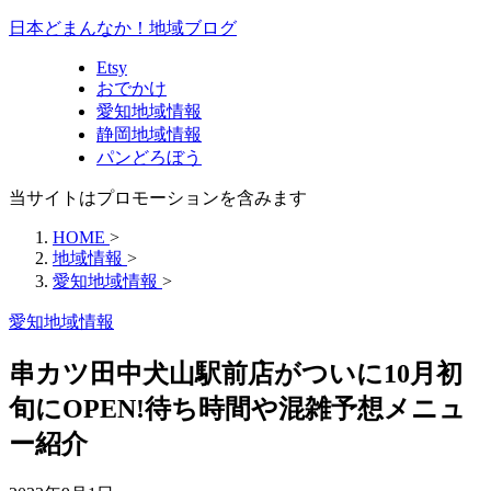
日本どまんなか！地域ブログ
Etsy
おでかけ
愛知地域情報
静岡地域情報
パンどろぼう
当サイトはプロモーションを含みます
HOME
>
地域情報
>
愛知地域情報
>
愛知地域情報
串カツ田中犬山駅前店がついに10月初
旬にOPEN!待ち時間や混雑予想メニュ
ー紹介