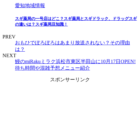
愛知地域情報
スギ薬局の一号店はどこ？スギ薬局とスギドラック、ドラッグスギ
の違いは？スギ薬局豆知識！
PREV
おもひでぽろぽろはあまり放送されない？その理由
は？
NEXT
鰻のmiRakuミラク浜松市東区半田山に10月17日OPEN!
待ち時間や混雑予想メニュー紹介
スポンサーリンク