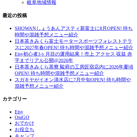
岐阜地域情報
最近の投稿
SHOWANしょうあんアスティ新富士に8月OPEN! 待ち
時間や混雑予想メニュー紹介
日本茶きみくら富士モータースポーツフォレストテラ
スに2027年春OPEN! 待ち時間や混雑予想メニュー紹介
Etsy初心者3ヶ月目の運用結果！売上 アクセス 収益 赤
字までリアル公開@2026年
日本茶きみくら茶寮 駿府の工房匠宿店内に2026年夏頃
OPEN! 待ち時間や混雑予想メニュー紹介
スガキヤがイオン清水店に7月中旬OPEN! 待ち時間や
混雑予想メニュー紹介
カテゴリー
Etsy
OniGO
おでかけ
お役立ち
キャンプ