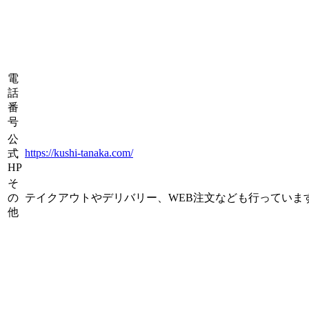
電
話
番
号
公
https://kushi-tanaka.com/
式
HP
そ
の
テイクアウトやデリバリー、WEB注文なども行っていま
他