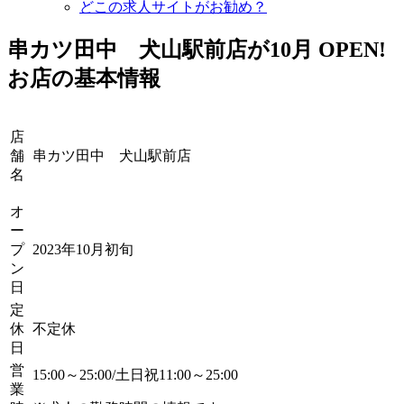
どこの求人サイトがお勧め？
串カツ田中 犬山駅前店が10月
OPEN!
お店の基本情報
店
舗
串カツ田中 犬山駅前店
名
オ
ー
プ
2023年10月初旬
ン
日
定
休
不定休
日
営
15:00～25:00/土日祝11:00～25:00
業