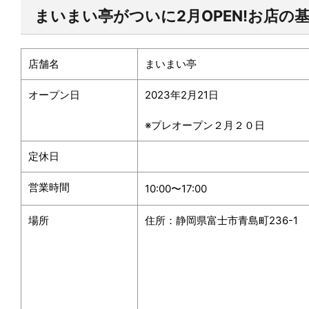
まいまい亭がついに
2
月
OPEN!
お店の
店舗名
まいまい亭
オープン日
2023
年
2
月21日
※プレオープン２月２０日
定休日
営業時間
10:00〜17:00
場所
住所：静岡県富士市青島町
236-1