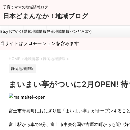
子育てママの地域情報ログ
日本どまんなか！地域ブログ
Etsy
おでかけ
愛知地域情報
静岡地域情報
パンどろぼう
当サイトはプロモーションを含みます
HOME
>
地域情報
>
静岡地域情報
>
静岡地域情報
まいまい亭がついに2月OPEN!
富士市青島町におにぎり屋「まいまい亭」がオープンするこ
富士駅から車で
9
分、富士市中央公園や吉原本町からも近い好