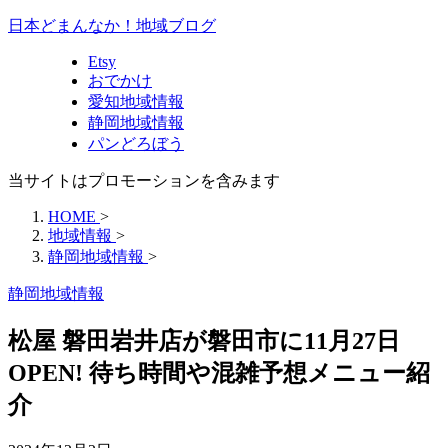
日本どまんなか！地域ブログ
Etsy
おでかけ
愛知地域情報
静岡地域情報
パンどろぼう
当サイトはプロモーションを含みます
HOME
>
地域情報
>
静岡地域情報
>
静岡地域情報
松屋 磐田岩井店が磐田市に11月27日
OPEN! 待ち時間や混雑予想メニュー紹
介