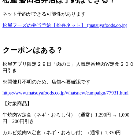
松屋
磐田岩井店は予約はできる？
ネット予約ができる可能性があります
松屋フーズの弁当予約【松弁ネット】
(matsuyafoods.co.jp)
クーポンはある？
松屋アプリ限定２９日「肉の日」人気定番焼肉
W
定食２００
円引き
※
開催月不明のため、店舗へ要確認です
https://www.matsuyafoods.co.jp/whatsnew/campaign/77931.html
【対象商品】
牛焼肉
W
定食（ネギ・おろし付）（通常）
1,290
円
→
1,090
円
200
円引き
カルビ焼肉
W
定食（ネギ・おろし付）（通常）
1,330
円