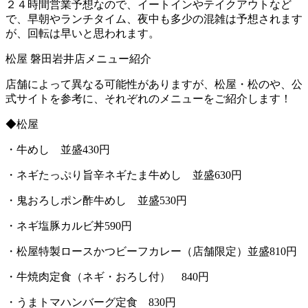
２４時間営業予想なので、イートインやテイクアウトなど
で、早朝やランチタイム、夜中も多少の混雑は予想されます
が、回転は早いと思われます。
松屋
磐田岩井店メニュー紹介
店舗によって異なる可能性がありますが、松屋・松のや、公
式サイトを参考に、それぞれのメニューをご紹介します！
◆
松屋
・牛めし 並盛
430
円
・ネギたっぷり旨辛ネギたま牛めし 並盛
630
円
・鬼おろしポン酢牛めし 並盛
530
円
・ネギ塩豚カルビ丼
590
円
・松屋特製ロースかつビーフカレー（店舗限定）並盛
810
円
・牛焼肉定食（ネギ・おろし付）
840
円
・うまトマハンバーグ定食
830
円