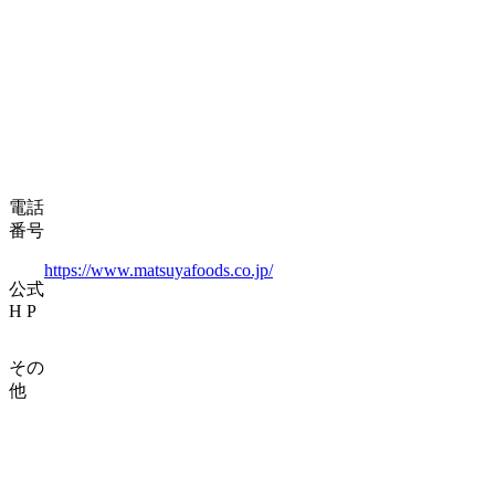
電話
番号
https://www.matsuyafoods.co.jp/
公式
H P
その
他