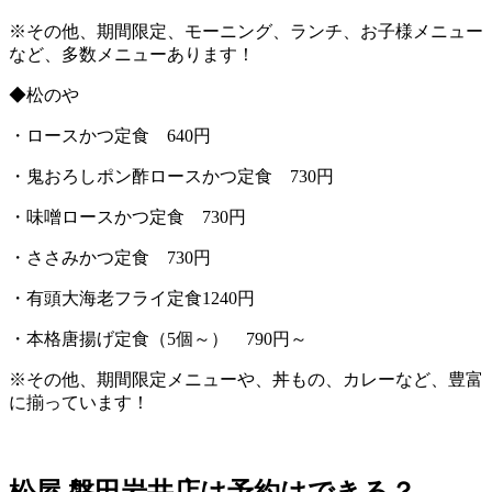
※
その他、期間限定、モーニング、ランチ、お子様メニュー
など、多数メニューあります！
◆
松のや
・ロースかつ定食
640
円
・鬼おろしポン酢ロースかつ定食
730
円
・味噌ロースかつ定食
730
円
・ささみかつ定食
730
円
・有頭大海老フライ定食
1240
円
・本格唐揚げ定食（
5
個～）
790
円～
※
その他、期間限定メニューや、丼もの、カレーなど、豊富
に揃っています！