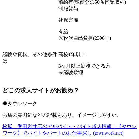
前給有
(
稼働分の
50
％迄受取可
)
制服貸与
社保完備
有給
※
靴代自己負担
(2398
円
)
経験や資格、その他条件
高校
1
年以上
は
3
ヶ月以上勤務できる方
未経験歓迎
どこの求人サイトがお勧め？
◆
タウンワーク
お店の雰囲気などの記載もあり、イメージしやすい。
松屋 磐田岩井店のアルバイト・バイト求人情報｜【タウン
ワーク】でバイトやパートのお仕事探し
(townwork.net)