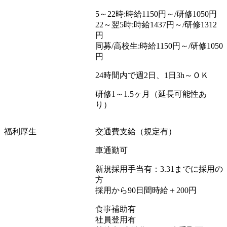
5
～
22
時
:
時給
1150
円～
/
研修
1050
円
22
～翌
5
時
:
時給
1437
円～
/
研修
1312
円
同募
/
高校生
:
時給
1150
円～
/
研修
1050
円
24
時間内で週
2
日、
1
日
3h
～ＯＫ
研修
1
～
1.5
ヶ月（延長可能性あ
り）
福利厚生
交通費支給（規定有）
車通勤可
新規採用手当有：
3.31
までに採用の
方
採用から
90
日間時給＋
200
円
食事補助有
社員登用有