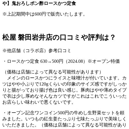
や】鬼おろしポン酢ロースかつ定食
※上記期間中は600円で販売いたします。
松屋
磐田岩井店の口コミや評判は？
※
他店舗（コラボ店）参考口コミ
・ロースかつ定食
630
→
500
円（
2024.08
）
※
オープン特価
（価格は店舗によって異なる可能性があります）
メインのロースかつにライスと味噌汁が付いています。カ
ツはやや小ぶりで
120g
くらいの印象のサイズ感ですがしっか
りと揚がっており揚げ色は良い感じ。豚肉はやや薄めタイプ
で衣は少し厚めなそんなカツですがこれはこれでこういった
お店らしい味わいで悪くないです。
・オープン記念ワンコイン
500
円の牛めし生野菜セットを頼
みました。いつもの紅生姜たっぷり七味たっぷりで美味しく
いただきました。（価格は店舗によって異なる可能性があり