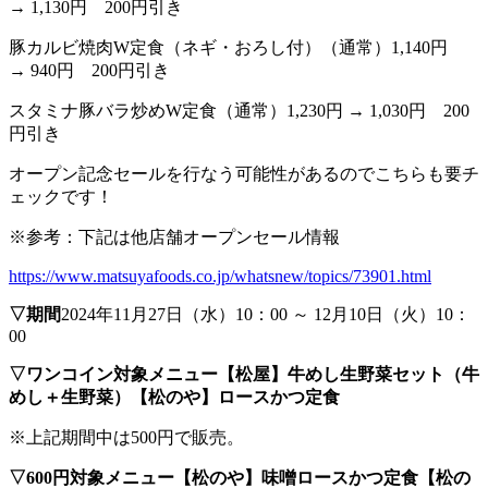
→
1,130
円
200
円引き
豚カルビ焼肉
W
定食（ネギ・おろし付）（通常）
1,140
円
→
940
円
200
円引き
スタミナ豚バラ炒め
W
定食（通常）
1,230
円
→
1,030
円
200
円引き
オープン記念セールを行なう可能性があるのでこちらも要チ
ェックです！
※
参考：下記は他店舗オープンセール情報
https://www.matsuyafoods.co.jp/whatsnew/topics/73901.html
▽期間
2024年11月27日（水）10：00 ～ 12月10日（火）10：
00
▽ワンコイン対象メニュー
【松屋】牛めし生野菜セット（牛
めし＋生野菜）
【松のや】ロースかつ定食
※上記期間中は500円で販売。
▽600円対象メニュー
【松のや】味噌ロースかつ定食
【松の