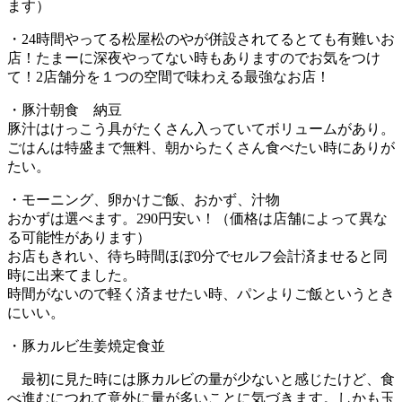
ます）
・
24
時間やってる松屋松のやが併設されてるとても有難いお
店！たまーに深夜やってない時もありますのでお気をつけ
て！
2
店舗分を１つの空間で味わえる最強なお店！
・豚汁朝食 納豆
豚汁はけっこう具がたくさん入っていてボリュームがあり。
ごはんは特盛まで無料、朝からたくさん食べたい時にありが
たい。
・モーニング、卵かけご飯、おかず、汁物
おかずは選べます。
290
円安い！（価格は店舗によって異な
る可能性があります）
お店もきれい、待ち時間ほぼ
0
分でセルフ会計済ませると同
時に出来てました。
時間がないので軽く済ませたい時、パンよりご飯というとき
にいい。
・豚カルビ生姜焼定食並
最初に見た時には豚カルビの量が少ないと感じたけど、食
べ進むにつれて意外に量が多いことに気づきます。しかも玉