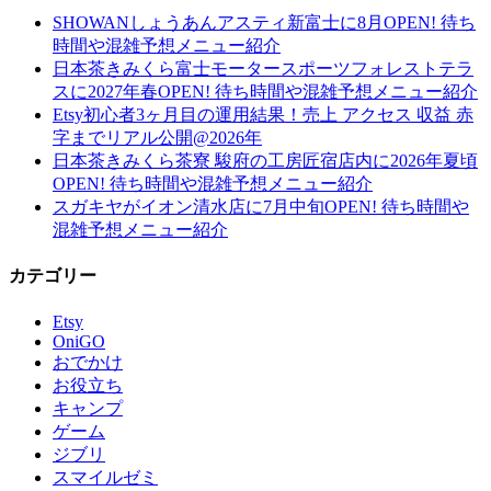
SHOWANしょうあんアスティ新富士に8月OPEN! 待ち
時間や混雑予想メニュー紹介
日本茶きみくら富士モータースポーツフォレストテラ
スに2027年春OPEN! 待ち時間や混雑予想メニュー紹介
Etsy初心者3ヶ月目の運用結果！売上 アクセス 収益 赤
字までリアル公開@2026年
日本茶きみくら茶寮 駿府の工房匠宿店内に2026年夏頃
OPEN! 待ち時間や混雑予想メニュー紹介
スガキヤがイオン清水店に7月中旬OPEN! 待ち時間や
混雑予想メニュー紹介
カテゴリー
Etsy
OniGO
おでかけ
お役立ち
キャンプ
ゲーム
ジブリ
スマイルゼミ