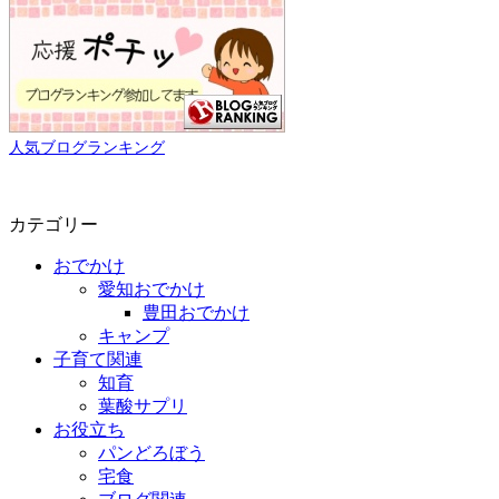
人気ブログランキング
カテゴリー
おでかけ
愛知おでかけ
豊田おでかけ
キャンプ
子育て関連
知育
葉酸サプリ
お役立ち
パンどろぼう
宅食