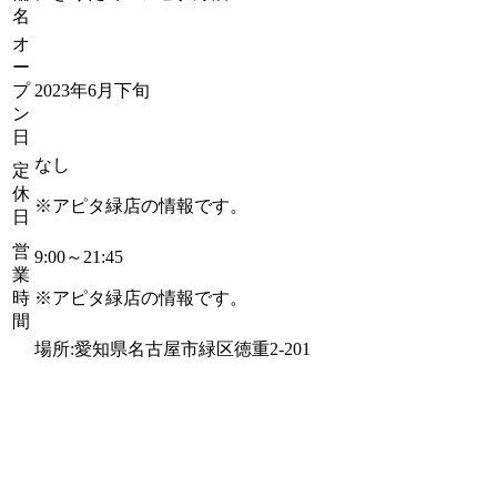
名
オ
ー
プ
2023年6月下旬
ン
日
なし
定
休
※アピタ緑店の情報です。
日
営
9:00～21:45
業
時
※アピタ緑店の情報です。
間
場所:愛知県名古屋市緑区徳重2-201