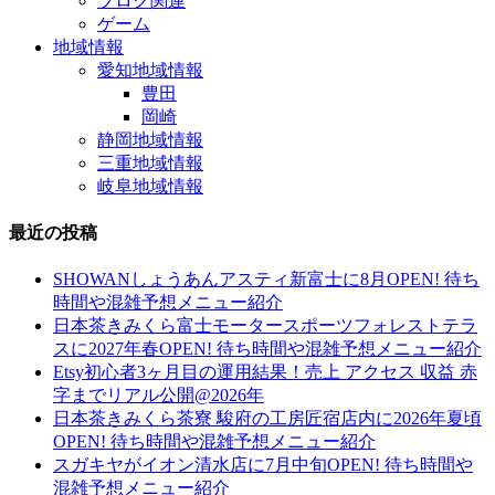
ブログ関連
ゲーム
地域情報
愛知地域情報
豊田
岡崎
静岡地域情報
三重地域情報
岐阜地域情報
最近の投稿
SHOWANしょうあんアスティ新富士に8月OPEN! 待ち
時間や混雑予想メニュー紹介
日本茶きみくら富士モータースポーツフォレストテラ
スに2027年春OPEN! 待ち時間や混雑予想メニュー紹介
Etsy初心者3ヶ月目の運用結果！売上 アクセス 収益 赤
字までリアル公開@2026年
日本茶きみくら茶寮 駿府の工房匠宿店内に2026年夏頃
OPEN! 待ち時間や混雑予想メニュー紹介
スガキヤがイオン清水店に7月中旬OPEN! 待ち時間や
混雑予想メニュー紹介