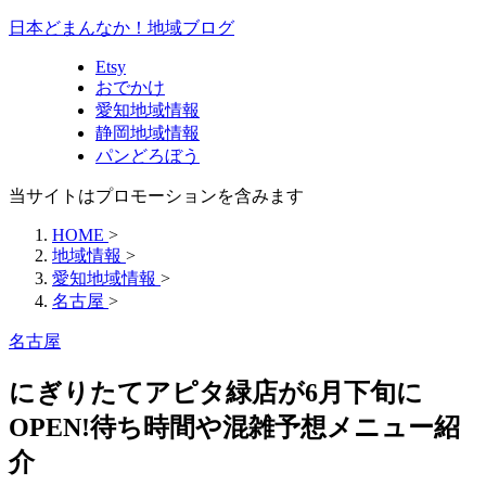
日本どまんなか！地域ブログ
Etsy
おでかけ
愛知地域情報
静岡地域情報
パンどろぼう
当サイトはプロモーションを含みます
HOME
>
地域情報
>
愛知地域情報
>
名古屋
>
名古屋
にぎりたてアピタ緑店が6月下旬に
OPEN!待ち時間や混雑予想メニュー紹
介