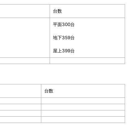
台数
平面
300
台
地下
359
台
屋上
399
台
台数