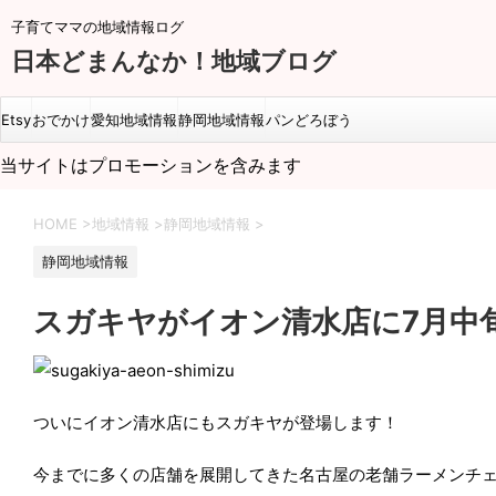
子育てママの地域情報ログ
日本どまんなか！地域ブログ
Etsy
おでかけ
愛知地域情報
静岡地域情報
パンどろぼう
当サイトはプロモーションを含みます
HOME
>
地域情報
>
静岡地域情報
>
静岡地域情報
スガキヤがイオン清水店に7月中旬
ついにイオン清水店にもスガキヤが登場します！
今までに多くの店舗を展開してきた名古屋の老舗ラーメンチ