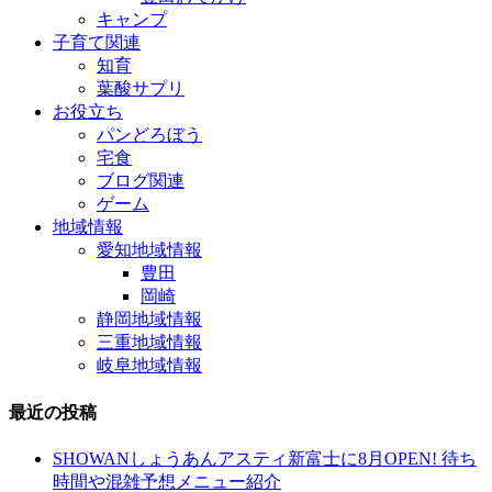
キャンプ
子育て関連
知育
葉酸サプリ
お役立ち
パンどろぼう
宅食
ブログ関連
ゲーム
地域情報
愛知地域情報
豊田
岡崎
静岡地域情報
三重地域情報
岐阜地域情報
最近の投稿
SHOWANしょうあんアスティ新富士に8月OPEN! 待ち
時間や混雑予想メニュー紹介