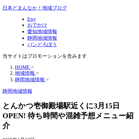
日本どまんなか！地域ブログ
Etsy
おでかけ
愛知地域情報
静岡地域情報
パンどろぼう
当サイトはプロモーションを含みます
HOME
>
地域情報
>
静岡地域情報
>
静岡地域情報
とんかつ壱御殿場駅近くに3月15日
OPEN! 待ち時間や混雑予想メニュー紹
介