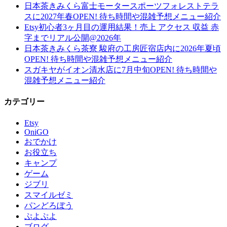
日本茶きみくら富士モータースポーツフォレストテラ
スに2027年春OPEN! 待ち時間や混雑予想メニュー紹介
Etsy初心者3ヶ月目の運用結果！売上 アクセス 収益 赤
字までリアル公開@2026年
日本茶きみくら茶寮 駿府の工房匠宿店内に2026年夏頃
OPEN! 待ち時間や混雑予想メニュー紹介
スガキヤがイオン清水店に7月中旬OPEN! 待ち時間や
混雑予想メニュー紹介
カテゴリー
Etsy
OniGO
おでかけ
お役立ち
キャンプ
ゲーム
ジブリ
スマイルゼミ
パンどろぼう
ぷよぷよ
ブログ