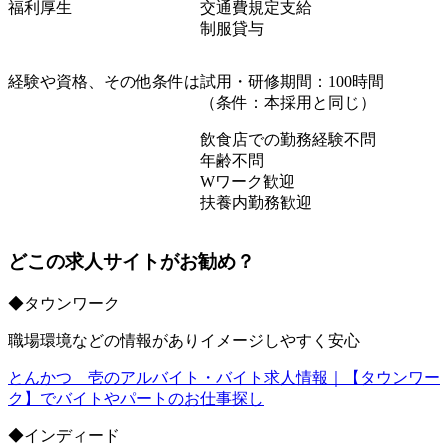
福利厚生
交通費規定支給
制服貸与
経験や資格、その他条件は
試用・研修期間：
100
時間
（条件：本採用と同じ）
飲食店での勤務経験不問
年齢不問
W
ワーク歓迎
扶養内勤務歓迎
どこの求人サイトがお勧め？
◆
タウンワーク
職場環境などの情報がありイメージしやすく安心
とんかつ 壱のアルバイト・バイト求人情報｜【タウンワー
ク】でバイトやパートのお仕事探し
◆
インディード