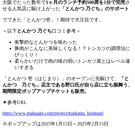
大阪でたった数年で
1ヶ月のランチ予約500席を1分で完売
さ
せる人気店に駆け上がった
「とんかつ 乃ぐち」のサポート
でできた「とんかつ壱」！期待で大注目です。
＜以下
とんかつ 乃ぐち
口コミ参考＞
衝撃的なとんかつを味わった
豚肉がこんなに美味しくなる！？トンカツの調理法に
びっくり！
柔らかいだけで肉の味の弱いトンカツ屋とはレベル違
いすぎる
「とんかつ 壱（はじまり）」のオープンに先駆けて、
「と
んかつ 乃ぐち」店主である野口氏が自ら店に立ち振舞う、
期間限定ポップアップチケットも販売。
▼参考URL
https://www.makuake.com/project/tonkatsu_hajimari/
※ポップアップは2025年1月15日～2025年2月15日