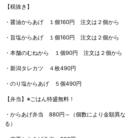
【税抜き】
・醤油からあげ １個
160
円 注文は２個から
・旨塩からあげ １個
160
円 注文は２個から
・本舗のむねから １個
90
円 注文は２個から
・新潟タレカツ ４枚
490
円
・のり塩からあげ ５個
490
円
【弁当】
※
ごはん特盛無料！
・からあげ弁当
880
円～（個数により金額異な
る）