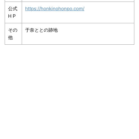
公式
https://honkinohonpo.com/
H P
その
于奈ととの跡地
他