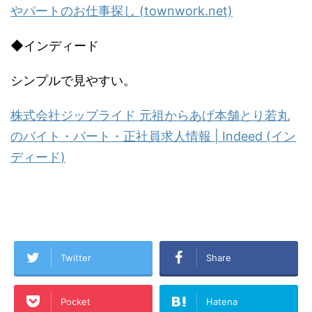
やパートのお仕事探し
(townwork.net)
◆
インディード
シンプルで見やすい。
株式会社ジップライド
元祖からあげ本舗とり若丸
のバイト・パート・正社員求人情報
| Indeed (
イン
ディード
)
Twitter
Share
Pocket
Hatena