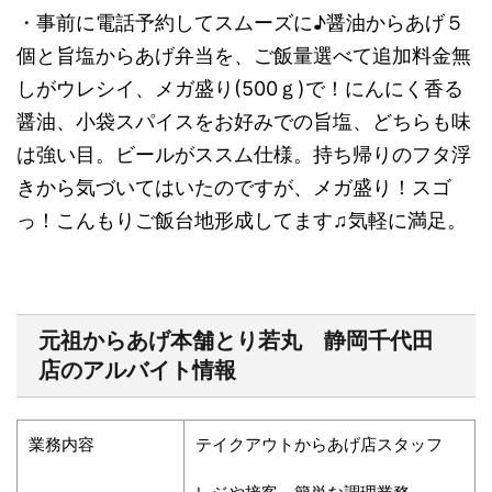
・事前に電話予約してスムーズに
♪
醤油からあげ５
個と旨塩からあげ弁当を、ご飯量選べて追加料金無
しがウレシイ、メガ盛り
(500
ｇ
)
で！にんにく香る
醤油、小袋スパイスをお好みでの旨塩、どちらも味
は強い目。ビールがススム仕様。持ち帰りのフタ浮
きから気づいてはいたのですが、メガ盛り！スゴ
っ！こんもりご飯台地形成してます♫気軽に満足。
元祖からあげ本舗とり若丸 静岡千代田
店のアルバイト情報
業務内容
テイクアウトからあげ店スタッフ