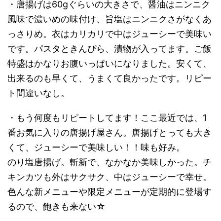
・
唐揚げは
60g
ぐらいの大きさで、醤油はニンニク
風味で濃いめの味付け、旨塩はニンニクさがなくあ
っさりめ。衣はカリカリで中はジューシーで美味い
です。
パスタときんぴら、漬物が入ってます。ご飯
特盛はかなりお腹いっぱいになりました。
安くて、
出来るのも早くて、うまくて良かったです。リピー
ト間違いなし。
・もう何度もリピートしてます！ここ最近では、
1
番お気に入りの唐揚げ屋さん。
唐揚げとっても大き
くて、ジューシーで美味しい！！味も好み。
のり塩唐揚げ。斬新で、なかなか美味しかった。チ
キンカツも外はサクサク、中はジューシーで幸せ。
色んな新メニューや限定メニューが定期的に登場す
るので、飽きも来ない☆