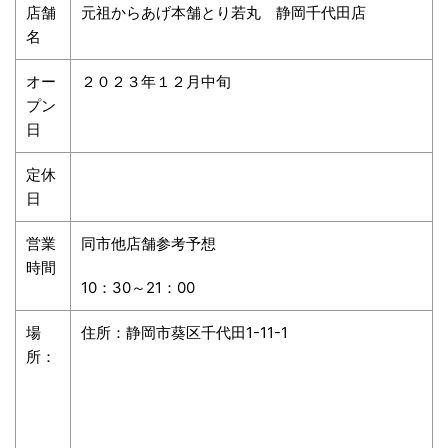
店舗
元祖からあげ本舗とり若丸 静岡千代田店
名
オー
２０２３年１２月中旬
プン
日
定休
日
営業
同市他店舗参考予想
時間
10
：
30
～
21
：
00
場
住所：静岡市葵区千代田
1-11-1
所：