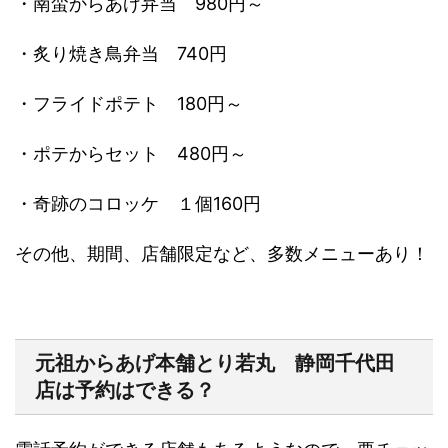
・南蛮からあげ弁当
980
円～
・炙り焼き鳥弁当
740
円
・フライドポテト
180
円～
・ポテからセット
480
円～
・奇跡のコロッケ １個
160
円
その他、期間、店舗限定など、多数メニューあり！
元祖からあげ本舗とり若丸 静岡千代田
店は予約はできる？