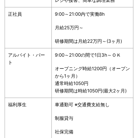
レジや接客、簡単な調理業務
正社員
9:00
～
21:00
内で実働
8h
月給
25
万円～
研修期間は月給
22
万円～
(3
ヶ月
)
アルバイト・パー
9:00
～
21:00
の間で
1
日
3h
～ＯＫ
ト
オープニング時給
1200
円（オープン
から
1
ヶ月）
通常時給
1050
円
研修期間は時給
1050
円
(
最大
2
ヶ月
)
福利厚生
車通勤可
※
交通費支給無し
制服貸与
社保完備