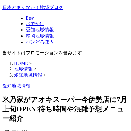
日本どまんなか！地域ブログ
Etsy
おでかけ
愛知地域情報
静岡地域情報
パンどろぼう
当サイトはプロモーションを含みます
HOME
>
地域情報
>
愛知地域情報
>
愛知地域情報
米乃家がアオキスーパー今伊勢店に7月
上旬OPEN!待ち時間や混雑予想メニュ
ー紹介