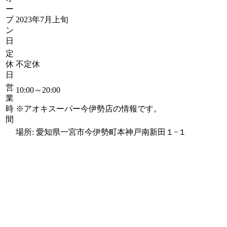
ー
プ
2023年7月上旬
ン
日
定
休
不定休
日
営
10:00～20:00
業
時
※アオキスーパー今伊勢店の情報です。
間
場所: 愛知県一宮市今伊勢町本神戸南新田１−１