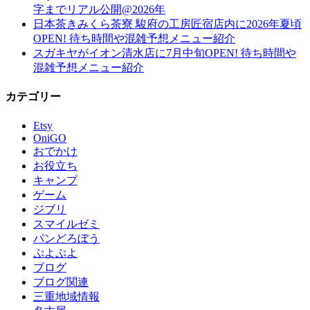
字までリアル公開@2026年
日本茶きみくら茶寮 駿府の工房匠宿店内に2026年夏頃
OPEN! 待ち時間や混雑予想メニュー紹介
スガキヤがイオン清水店に7月中旬OPEN! 待ち時間や
混雑予想メニュー紹介
カテゴリー
Etsy
OniGO
おでかけ
お役立ち
キャンプ
ゲーム
ジブリ
スマイルゼミ
パンどろぼう
ぷよぷよ
ブログ
ブログ関連
三重地域情報