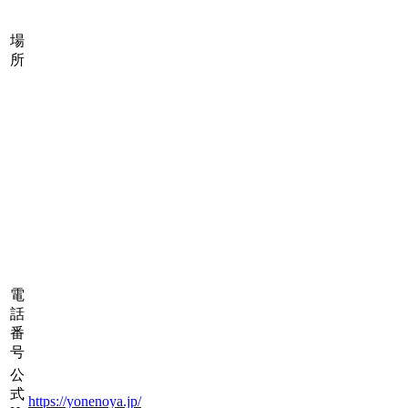
場
所
電
話
番
号
公
式
https://yonenoya.jp/