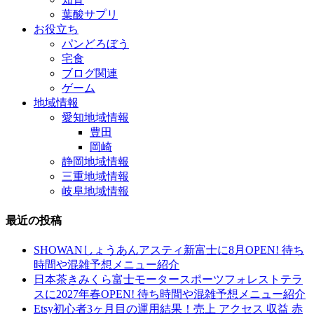
葉酸サプリ
お役立ち
パンどろぼう
宅食
ブログ関連
ゲーム
地域情報
愛知地域情報
豊田
岡崎
静岡地域情報
三重地域情報
岐阜地域情報
最近の投稿
SHOWANしょうあんアスティ新富士に8月OPEN! 待ち
時間や混雑予想メニュー紹介
日本茶きみくら富士モータースポーツフォレストテラ
スに2027年春OPEN! 待ち時間や混雑予想メニュー紹介
Etsy初心者3ヶ月目の運用結果！売上 アクセス 収益 赤