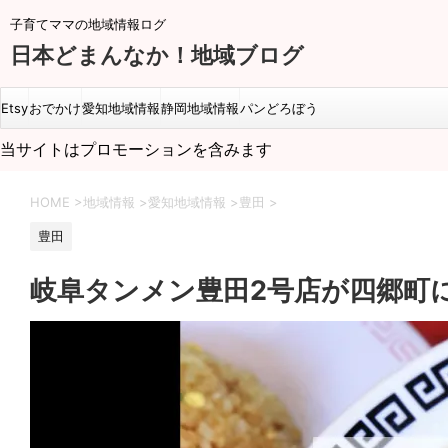
子育てママの地域情報ログ
日本どまんなか！地域ブログ
Etsy
おでかけ
愛知地域情報
静岡地域情報
パンどろぼう
当サイトはプロモーションを含みます
HOME
>
地域情報
>
愛知地域情報
>
豊田
>
豊田
岐阜タンメン豊田2号店が四郷町に2