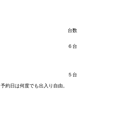
台数
６台
５台
、予約日は何度でも出入り自由。