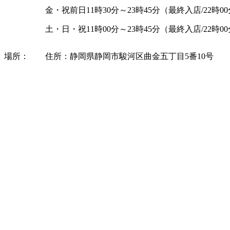
金・祝前日
11
時
30
分～
23
時
45
分（最終入店
/22
時
00
土・日・祝
11
時
00
分～
23
時
45
分（最終入店
/22
時
00
場所：
住所：静岡県静岡市駿河区曲金五丁目
5
番
10
号