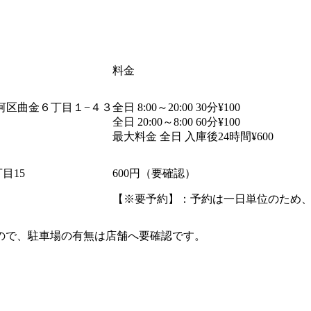
料金
河区曲金６丁目１
−
４３
全日
8:00
～
20:00 30
分
¥100
全日
20:00
～
8:00 60
分
¥100
最大料金
全日
入庫後
24
時間
¥600
丁目
15
600
円（要確認）
【
※
要予約】：予約は一日単位のため
ので、駐車場の有無は店舗へ要確認です。