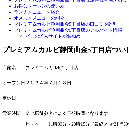
お得なクーポンの使い方。
ランチメニューを紹介！
オススメメニューの紹介！
プレミアムカルビ静岡曲金5丁目店の口コミや評判
プレミアムカルビ静岡曲金5丁目店のアルバイト情報
どこの求人サイトがお勧め？
プレミアムカルビ静岡曲金
5
丁目店つい
店舗名
プレミアムカルビ
5
丁目店
オープン日
２０２４年７月１８日
定休日
営業時間
※
他店舗参考による予想時間となります
月～木
11
時
30
分～
23
時
15
分（最終入店
/21
時
30