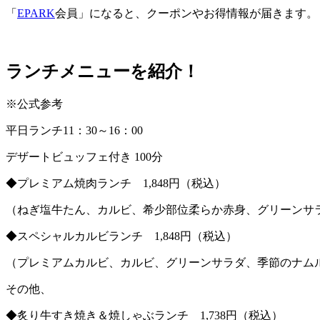
「
EPARK
会員」になると、クーポンやお得情報が届きます。
ランチメニューを紹介！
※
公式参考
平日ランチ
11
：
30
～
16
：
00
デザートビュッフェ付き
100
分
◆
プレミアム焼肉ランチ
1,848
円（税込）
（ねぎ塩牛たん、カルビ、希少部位柔らか赤身、グリーンサ
◆
スペシャルカルビランチ
1,848
円（税込）
（プレミアムカルビ、カルビ、グリーンサラダ、季節のナム
その他、
◆
炙り牛すき焼き＆焼しゃぶランチ
1,738
円（税込）