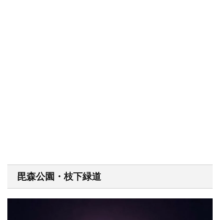
毘森公園・枝下緑道