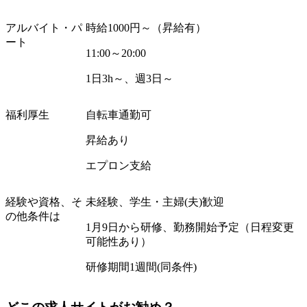
アルバイト・パ
時給
1000
円～（昇給有）
ート
11:00
～
20:00
1
日
3h
～、週
3
日～
福利厚生
自転車通勤可
昇給あり
エプロン支給
経験や資格、そ
未経験、学生・主婦
(
夫
)
歓迎
の他条件は
1
月
9
日から研修、勤務開始予定（日程変更
可能性あり）
研修期間
1
週間
(
同条件
)