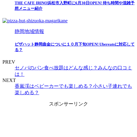
THE CAFE IRINO浜松市入野町に6月30日OPEN! 待ち時間や混雑予
想メニュー紹介
静岡地域情報
ピザハット静岡曲金についに１０月下旬OPEN! Ubereatsに対応して
る？
PREV
セノバのパン食べ放題はどんな感じ？みんなの口コミ
は！
NEXT
香嵐渓はベビーカーでも楽しめる？小さい子連れでも
楽しめる？
スポンサーリンク