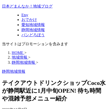
日本どまんなか！地域ブログ
Etsy
おでかけ
愛知地域情報
静岡地域情報
パンどろぼう
当サイトはプロモーションを含みます
HOME
>
地域情報
>
静岡地域情報
>
静岡地域情報
テイクアウトドリンクショップCoco水
が静岡駅近に1月中旬OPEN! 待ち時間
や混雑予想メニュー紹介