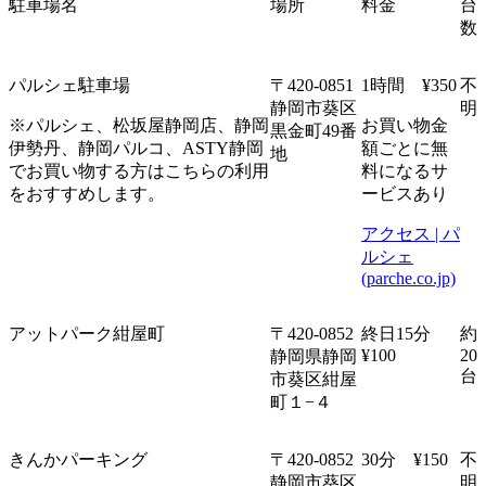
駐車場名
場所
料金
台
数
パルシェ駐車場
〒
420-0851
1
時間
¥350
不
静岡市葵区
明
※
パルシェ、松坂屋静岡店、静岡
お買い物金
黒金町
49
番
伊勢丹、静岡パルコ、
ASTY
静岡
額ごとに無
地
でお買い物する方はこちらの利用
料になるサ
をおすすめします。
ービスあり
アクセス
|
パ
ルシェ
(parche.co.jp)
アットパーク紺屋町
〒
420-0852
終日
15
分
約
¥100
20
静岡県静岡
台
市葵区紺屋
町１
−
４
きんかパーキング
〒
420-0852
30
分
¥150
不
静岡市葵区
明