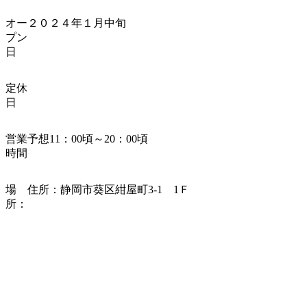
オー
２０２４年１月中旬
プン
日
定休
日
営業
予想
11
：
00
頃～
20
：
00
頃
時間
場
住所：静岡市葵区紺屋町
3-1
1
Ｆ
所：