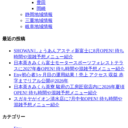
豊田
岡崎
静岡地域情報
三重地域情報
岐阜地域情報
最近の投稿
SHOWANしょうあんアスティ新富士に8月OPEN! 待ち
時間や混雑予想メニュー紹介
日本茶きみくら富士モータースポーツフォレストテラ
スに2027年春OPEN! 待ち時間や混雑予想メニュー紹介
Etsy初心者3ヶ月目の運用結果！売上 アクセス 収益 赤
字までリアル公開@2026年
日本茶きみくら茶寮 駿府の工房匠宿店内に2026年夏頃
OPEN! 待ち時間や混雑予想メニュー紹介
スガキヤがイオン清水店に7月中旬OPEN! 待ち時間や
混雑予想メニュー紹介
カテゴリー