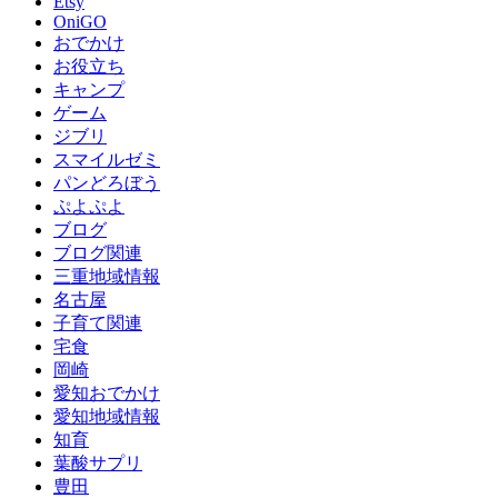
Etsy
OniGO
おでかけ
お役立ち
キャンプ
ゲーム
ジブリ
スマイルゼミ
パンどろぼう
ぷよぷよ
ブログ
ブログ関連
三重地域情報
名古屋
子育て関連
宅食
岡崎
愛知おでかけ
愛知地域情報
知育
葉酸サプリ
豊田