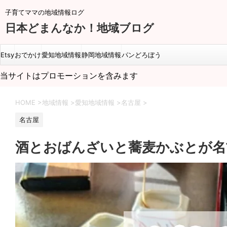
子育てママの地域情報ログ
日本どまんなか！地域ブログ
Etsy
おでかけ
愛知地域情報
静岡地域情報
パンどろぼう
当サイトはプロモーションを含みます
HOME
>
地域情報
>
愛知地域情報
>
名古屋
>
名古屋
酒とおばんざいと蕎麦かぶとが名古