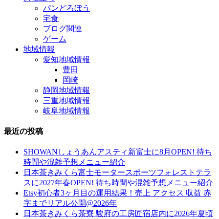
パンどろぼう
宅食
ブログ関連
ゲーム
地域情報
愛知地域情報
豊田
岡崎
静岡地域情報
三重地域情報
岐阜地域情報
最近の投稿
SHOWANしょうあんアスティ新富士に8月OPEN! 待ち
時間や混雑予想メニュー紹介
日本茶きみくら富士モータースポーツフォレストテラ
スに2027年春OPEN! 待ち時間や混雑予想メニュー紹介
Etsy初心者3ヶ月目の運用結果！売上 アクセス 収益 赤
字までリアル公開@2026年
日本茶きみくら茶寮 駿府の工房匠宿店内に2026年夏頃