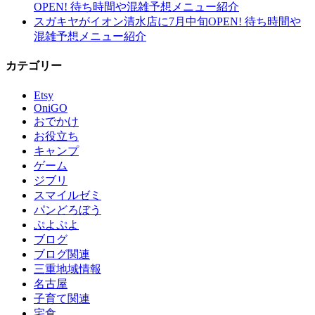
OPEN! 待ち時間や混雑予想メニュー紹介
スガキヤがイオン清水店に7月中旬OPEN! 待ち時間や
混雑予想メニュー紹介
カテゴリー
Etsy
OniGO
おでかけ
お役立ち
キャンプ
ゲーム
ジブリ
スマイルゼミ
パンどろぼう
ぷよぷよ
ブログ
ブログ関連
三重地域情報
名古屋
子育て関連
宅食