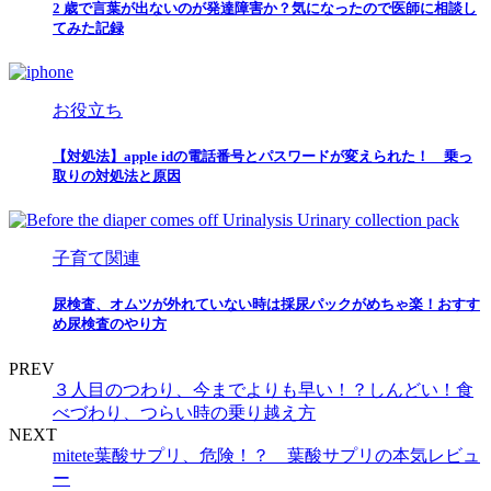
2 歳で言葉が出ないのが発達障害か？気になったので医師に相談し
てみた記録
お役立ち
【対処法】apple idの電話番号とパスワードが変えられた！ 乗っ
取りの対処法と原因
子育て関連
尿検査、オムツが外れていない時は採尿パックがめちゃ楽！おすす
め尿検査のやり方
PREV
３人目のつわり、今までよりも早い！？しんどい！食
べづわり、つらい時の乗り越え方
NEXT
mitete葉酸サプリ、危険！？ 葉酸サプリの本気レビュ
ー