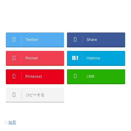
Twitter
Share
Pocket
Hatena
Pinterest
LINE
コピーする
-
知育